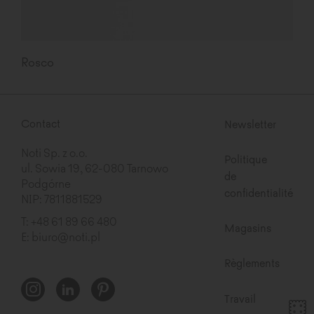
Rosco
Contact
Newsletter
Noti Sp. z o.o.
Politique
ul. Sowia 19, 62-080 Tarnowo
de
Podgórne
confidentialité
NIP: 7811881529
T:
+48 61 89 66 480
Magasins
E:
biuro@noti.pl
Règlements
Travail