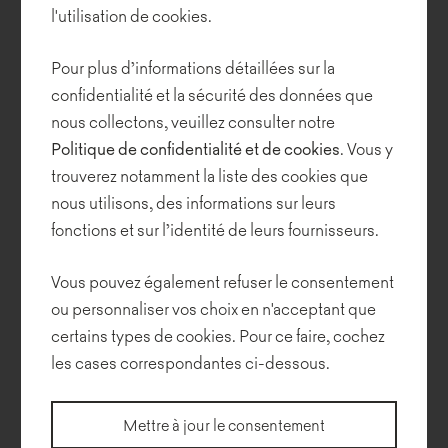
Le gris est équilibré par le bois, mis en valeur par des éléments
l'utilisation de cookies.
décoratifs noirs et bleus et par la végétation. Le salon est dominé
par un canapé Rosco de Noti, tandis que des chaises de la
Pour plus d’informations détaillées sur la
collection Mishell ont trouvé leur place à la table à manger.
confidentialité et la sécurité des données que
nous collectons, veuillez consulter notre
Politique de confidentialité et de cookies
. Vous y
Conception :
Agnieszka Morawiec - Pracownia Projektowa
trouverez notamment la liste des cookies que
Siedem
nous utilisons, des informations sur leurs
Photos :
Dekorialove Anna Laskowska
fonctions et sur l’identité de leurs fournisseurs.
Collections utilisées pour la réalisation
Vous pouvez également refuser le consentement
ou personnaliser vos choix en n'acceptant que
certains types de cookies. Pour ce faire, cochez
les cases correspondantes ci-dessous.
Mettre à jour le consentement