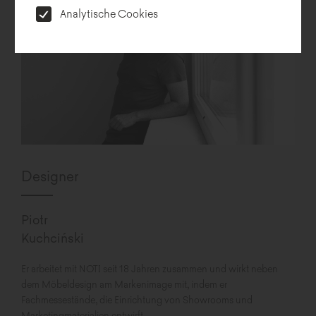
Analytische Cookies
Designer
Piotr
Kuchciński
Er arbeitet mit NOTI seit 18 Jahren zusammen und wirkt neben
dem Möbeldesign am Markenimage mit, indem er
Fachmessestände, die Einrichtung von Showrooms und
Marketingmaterialien entwirft.