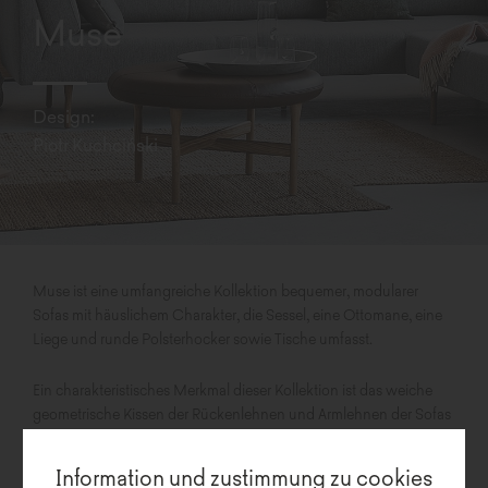
Muse
Design:
Piotr Kuchciński
Muse ist eine umfangreiche Kollektion bequemer, modularer
Sofas mit häuslichem Charakter, die Sessel, eine Ottomane, eine
Liege und runde Polsterhocker sowie Tische umfasst.
Ein charakteristisches Merkmal dieser Kollektion ist das weiche
geometrische Kissen der Rückenlehnen und Armlehnen der Sofas
und Sessel, das an den Korpus der Möbel angenäht ist.
Information und zustimmung zu cookies