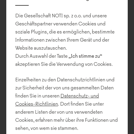
Die auf Eichenbeinen in natürlicher Farbe oder schwarz lackierten
Stahlbeinen entworfenen Sitze können mit Tischen verschiedener
Formen und Höhen kombiniert werden. Die Tischplatten
Die Gesellschaft NOTI sp. z o.o. und unsere
bestehen aus massiver Eiche.
Geschäftspartner verwenden Cookies und
soziale Plugins, die es ermöglichen, bestimmte
Die Kollektion wurde im Jahr 2020 von Piotr Kuchciński durch
Informationen zwischen Ihrem Gerät und der
einen Sessel und ein Sofa mit einem Stahlrahmen der mit
schwarzem Leder bezogenen Armlehnen ergänzt.
Website auszutauschen.
Durch Auswahl der Taste
„Ich stimme zu“
akzeptieren Sie die Verwendung von Cookies.
Einzelheiten zu den Datenschutzrichtlinien und
zur Sicherheit der von uns gesammelten Daten
finden Sie in unseren
Datenschutz- und
Cookies-Richtlinien
. Dort finden Sie unter
anderem Listen der von uns verwendeten
Cookies, erfahren mehr über ihre Funktionen und
sehen, von wem sie stammen.