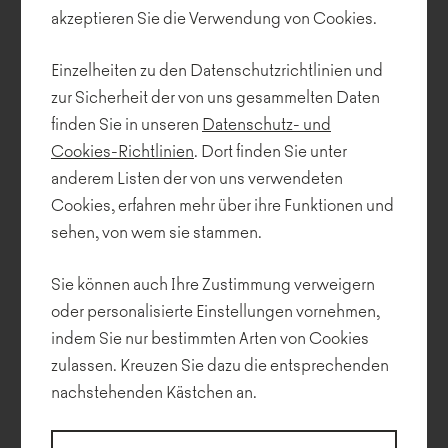
akzeptieren Sie die Verwendung von Cookies.
Wir freuen uns, Ihnen eine neue Ergänzung des Noti-Portfolios
vorzustellen – Kori, entworfen von Piotr Kuchciński. Als eine der
bequemsten und vielseitigsten Sitzmöbelkollektionen verleiht
Einzelheiten zu den Datenschutzrichtlinien und
Kori...
zur Sicherheit der von uns gesammelten Daten
finden Sie in unseren
Datenschutz- und
Cookies-Richtlinien
. Dort finden Sie unter
anderem Listen der von uns verwendeten
Cookies, erfahren mehr über ihre Funktionen und
sehen, von wem sie stammen.
Sie können auch Ihre Zustimmung verweigern
oder personalisierte Einstellungen vornehmen,
indem Sie nur bestimmten Arten von Cookies
zulassen. Kreuzen Sie dazu die entsprechenden
nachstehenden Kästchen an.
Polnisches Design im Rampenlicht in Straßburg