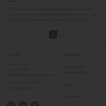
Wir freuen uns, Ihnen unsere neueste Kollektion vorzustellen –
Ekori, das umweltfreundlichste Stuhlmodell im Sortiment von Noti.
Mit der Ekori-Kollektion setzen wir einen wichtigen Schritt in...
1
Kontakt
Newsletter
Noti Sp. z o.o.
Datenschutz-
ul. Sowia 19
Bestimmungen
62-080 Tarnowo Podgórne
T:
+48 61 89 66 480
Salons
E:
biuro@noti.pl
Vorschriften