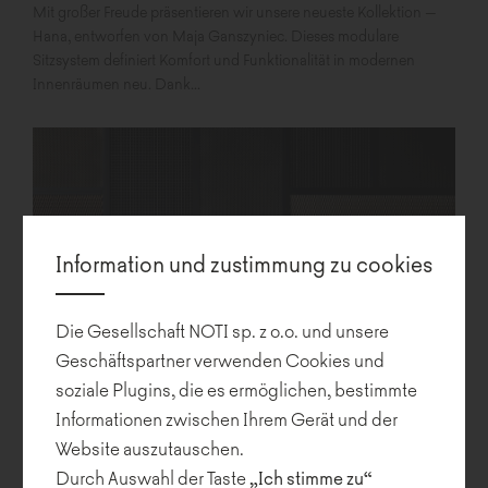
Mit großer Freude präsentieren wir unsere neueste Kollektion –
Hana, entworfen von Maja Ganszyniec. Dieses modulare
Sitzsystem definiert Komfort und Funktionalität in modernen
Innenräumen neu. Dank...
Information und zustimmung zu cookies
Die Gesellschaft NOTI sp. z o.o. und unsere
Geschäftspartner verwenden Cookies und
soziale Plugins, die es ermöglichen, bestimmte
Informationen zwischen Ihrem Gerät und der
Kori - die neue Kollektion von Noti
Website auszutauschen.
Durch Auswahl der Taste
„Ich stimme zu“