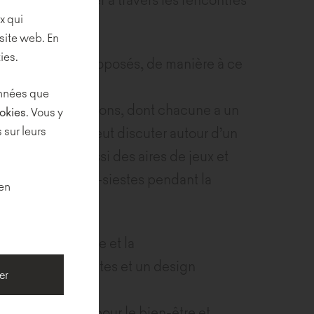
x qui
site web. En
ies.
ail leur ont été proposés, de manière à ce
ver l’optimal.
données que
n 55 salles de réunions, dont chacune a un
ookies
. Vous y
 sur leurs
 endroits où l’on peut discuter autour d’un
 équipe. Il y a aussi des aires de jeux et
faire des micro-siestes pendant la
 en
sur la polyvalence et la
solutions innovantes et un design
er
leurs bénéfiques pour le bien-être et