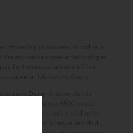
re d’affaires le plus moderne du nord de la
it des services de conseil en technologies
ues. L’entreprise est présente à Olivia
 occupant un total de cinq étages.
s du studio Design Anatomy était de
’une superficie totale de 8500 mètres
 renouveler l’espace, mais aussi d’inciter
our au bureau après la longue période du
 de les réintégrer à travers les rencontres