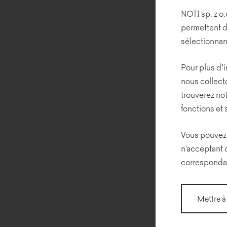
NOTI sp. z o.
permettent d
sélectionnan
Pour plus d’i
nous collecto
trouverez not
fonctions et 
Vous pouvez 
n'acceptant 
corresponda
Mettre à