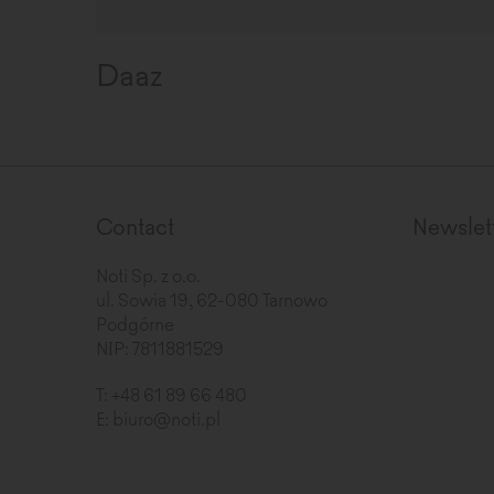
Daaz
Contact
Newslet
Noti Sp. z o.o.
ul. Sowia 19, 62-080 Tarnowo
Podgórne
NIP: 7811881529
T:
+48 61 89 66 480
E:
biuro@noti.pl