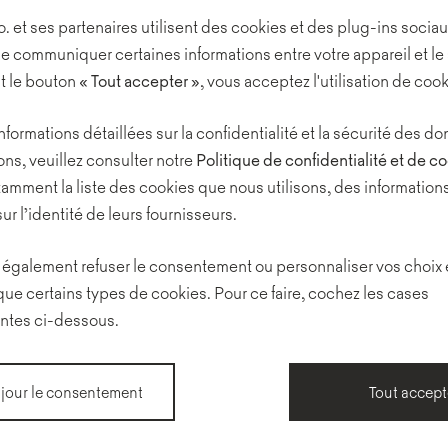
o. et ses partenaires utilisent des cookies et des plug-ins sociau
quotidiennes.
e communiquer certaines informations entre votre appareil et le 
t le bouton
« Tout
accepter »
, vous acceptez l'utilisation de cook
Différents postes de trav
que chacun puisse en trou
nformations détaillées sur la confidentialité et la sécurité des 
Ils ont à leur dispositio
ns, veuillez consulter notre
Politique de confidentialité et de c
amment la liste des cookies que nous utilisons, des informations
style différent. Il y a des
sur l’identité de leurs fournisseurs.
café, travailler seul ou en
même des chambres pour 
également refuser le consentement ou personnaliser vos choix
journée.
que certains types de cookies. Pour ce faire, cochez les cases
ntes ci-dessous.
Les architectes ont misé 
multifonctionnalité, des 
 jour le consentement
Tout accept
moderne.
Ils ont introduit des cou