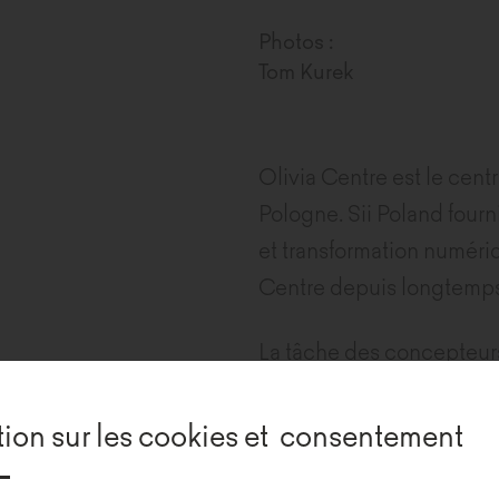
Photos :
Tom Kurek
Olivia Centre est le cent
Pologne. Sii Poland fourn
et transformation numériq
Centre depuis longtemps,
La tâche des concepteur
réarranger les bureaux d
carrés. L’objectif était de
tion sur les cookies et consentement
les collaborateurs au ret
télétravail pandémique et