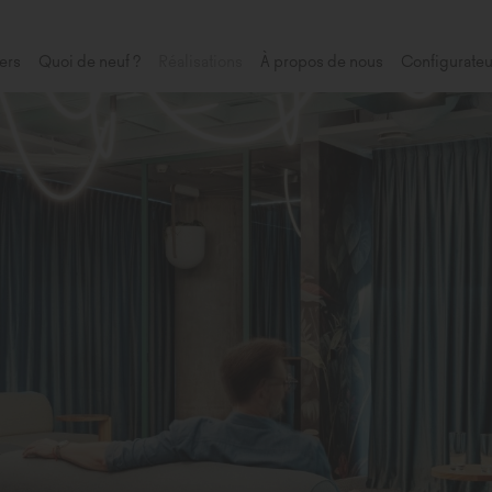
ers
Quoi de neuf ?
Réalisations
À propos de nous
Configurateu