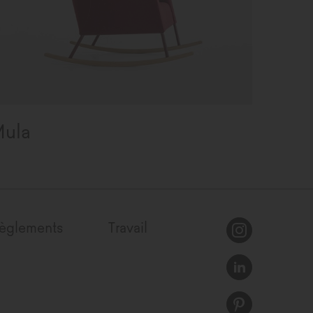
ula
èglements
Travail