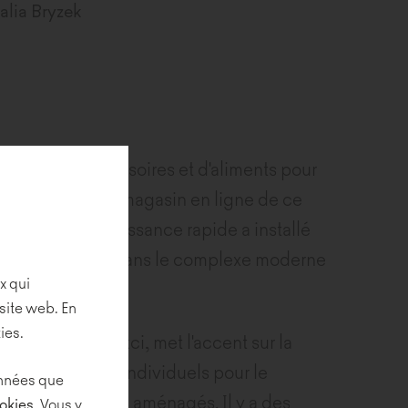
alia Bryzek
allemand d'accessoires et d'aliments pour
 le plus grand magasin en ligne de ce
entreprise à croissance rapide a installé
rsale polonaise dans le complexe moderne
x qui
racovie.
site web. En
ies.
pe d'AJ Architekci, met l'accent sur la
ort. Des espaces individuels pour le
données que
e réunion ont été aménagés. Il y a des
ookies
. Vous y