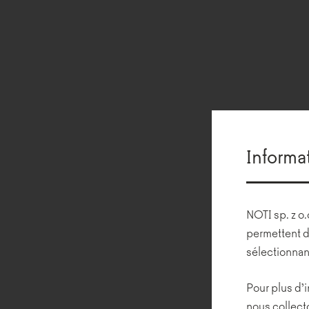
Informa
NOTI sp. z o.
permettent d
sélectionnan
Pour plus d’i
nous collecto