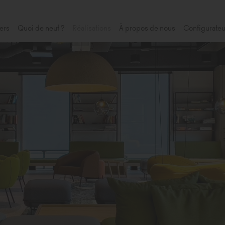
ers
Quoi de neuf ?
Réalisations
À propos de nous
Configurateu