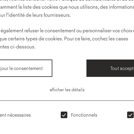
amment la liste des cookies que nous utilisons, des informations
cabines, des bureaux sép
sur l’identité de leurs fournisseurs.
espaces ouverts. La ligne
formelles et informelles 
également refuser le consentement ou personnaliser vos choix
que certains types de cookies. Pour ce faire, cochez les cases
Dans ces dernières, une a
ntes ci-dessous.
disposition du mobilier in
petits groupes.
 jour le consentement
Tout accept
Pour ce projet ayant pour
afficher les détails
de l'intérieur a été inspi
pour le mobilier, y compr
confortables canapés Le 
ent nécessaires
Fonctionnels
fauteuil à bascule Mula qu