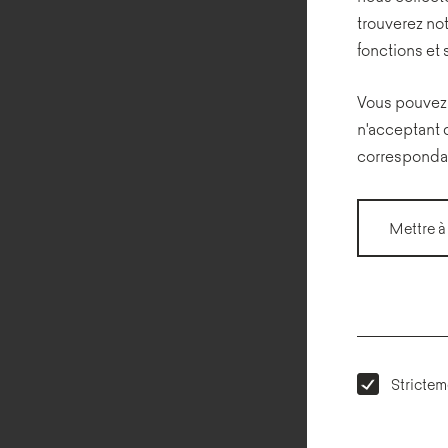
trouverez not
fonctions et 
Vous pouvez 
n'acceptant 
corresponda
Mettre à
Strictem