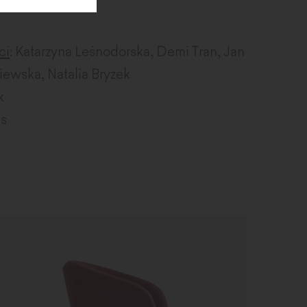
ci
: Katarzyna Leśnodorska, Demi Tran, Jan
iewska, Natalia Bryzek
k
us