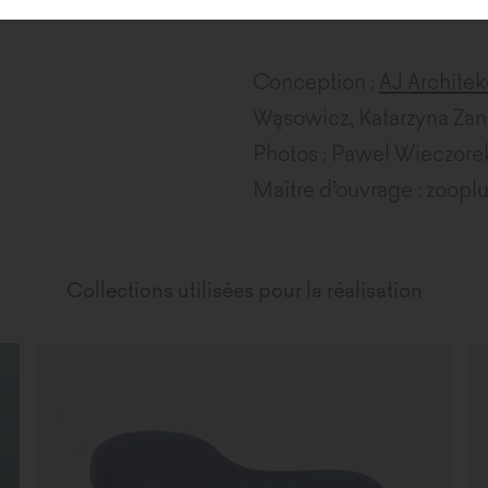
Conception :
AJ Architek
Wąsowicz, Katarzyna Zan
Photos : Paweł Wieczore
Maître d’ouvrage : zoopl
Collections utilisées pour la réalisation