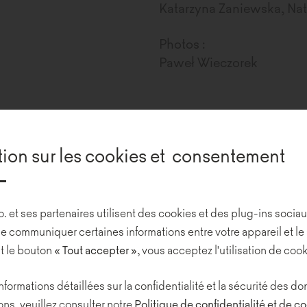
Katarzyna Zaniewska, Nat
Photos :
Paweł Wieczorek
zooplus est un fabricant 
animaux de compagnie, et
tion sur les cookies et consentement
secteur en Europe. Cette 
les bureaux de sa succu
o. et ses partenaires utilisent des cookies et des plug-ins sociau
High5ive, au centre de C
e communiquer certaines informations entre votre appareil et le 
t le bouton
« Tout
accepter »
, vous acceptez l'utilisation de cook
L'espace, conçu par l'équi
fonctionnalité et le conf
nformations détaillées sur la confidentialité et la sécurité des 
personnel et des salles d
ns, veuillez consulter notre
Politique de confidentialité et de c