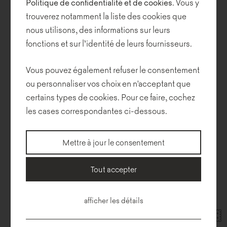
Politique de confidentialité et de cookies
. Vous y
Contact
Newsletter
trouverez notamment la liste des cookies que
nous utilisons, des informations sur leurs
Noti Sp. z o.o.
Politique
ul. Sowia 19, 62-080 Tarnowo
fonctions et sur l’identité de leurs fournisseurs.
de
Podgórne
confidentialité
NIP: 7811881529
Vous pouvez également refuser le consentement
T:
+48 61 89 66 480
ou personnaliser vos choix en n'acceptant que
Magasins
E:
biuro@noti.pl
certains types de cookies. Pour ce faire, cochez
les cases correspondantes ci-dessous.
Règlements
Travail
Mettre à jour le consentement
Tout accepter
afficher les détails