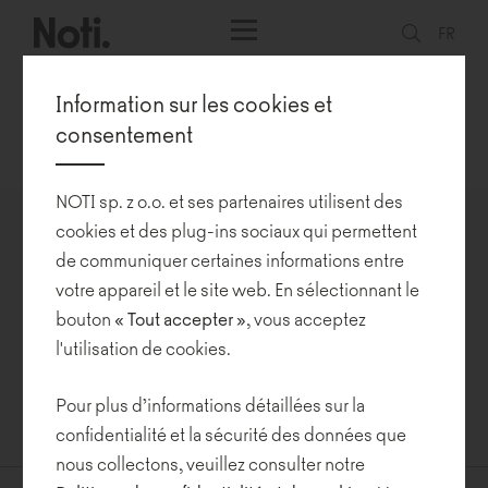
FR
Information sur les cookies et
consentement
Notre mission
Showrooms
Prix et récompenses
Développement durable
NOTI sp. z o.o. et ses partenaires utilisent des
cookies et des plug-ins sociaux qui permettent
must have 2020
de communiquer certaines informations entre
votre appareil et le site web. En sélectionnant le
30-03-2020
bouton
« Tout
accepter »
, vous acceptez
l'utilisation de cookies.
Meno, qui est une collection de panneaux acoustiques conçue
par Maja Ganszyniec/Studio Ganszyniec pour Noti, a reçu la
mention « must have » lors de la 10e édition anniversaire du
Pour plus d’informations détaillées sur la
concours du même nom.
confidentialité et la sécurité des données que
nous collectons, veuillez consulter notre