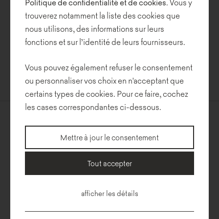
Politique de confidentialité et de cookies
. Vous y
designers Jerzy Porębski et Grzegorz Niwiński.
trouverez notamment la liste des cookies que
must have est un label de qualité attribué aux meilleures
nous utilisons, des informations sur leurs
réalisations polonaises. Le concours a été créé pour populariser le
fonctions et sur l’identité de leurs fournisseurs.
bon design polonais et promouvoir ainsi les entreprises et les
designers nationaux. Ce prix est une sorte de recommandation de
Vous pouvez également refuser le consentement
la part des consommateurs : un objet récompensé vaut tout
ou personnaliser vos choix en n'acceptant que
simplement la peine d'être possédé.
certains types de cookies. Pour ce faire, cochez
les cases correspondantes ci-dessous.
Contact
Newsletter
Mettre à jour le consentement
Noti Sp. z o.o.
Politique
ul. Sowia 19, 62-080 Tarnowo
de
Podgórne
Tout accepter
confidentialité
NIP: 7811881529
T:
+48 61 89 66 480
afficher les détails
Magasins
E:
biuro@noti.pl
Règlements