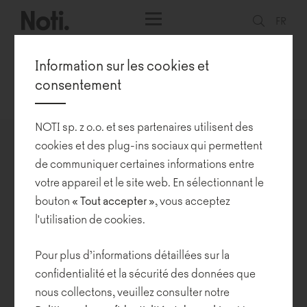
FR
Information sur les cookies et
consentement
Notre mission
Showrooms
Prix et récompenses
Développement durable
NOTI sp. z o.o. et ses partenaires utilisent des
cookies et des plug-ins sociaux qui permettent
must have 2019
de communiquer certaines informations entre
votre appareil et le site web. En sélectionnant le
24-08-2020
bouton
« Tout
accepter »
, vous acceptez
l'utilisation de cookies.
Les meubles créés par deux duos de designers ont reçu une
distinction au concours must have 2019.
Pour plus d’informations détaillées sur la
Il s'agit de la collection Lopp de Bartłomiej Pawlak et Łukasz
confidentialité et la sécurité des données que
Stawarski et des fauteuils Gap conçus par Towarzystwo
nous collectons, veuillez consulter notre
Projektowe (La Compagnie de Projet), c'est-à-dire le duo des